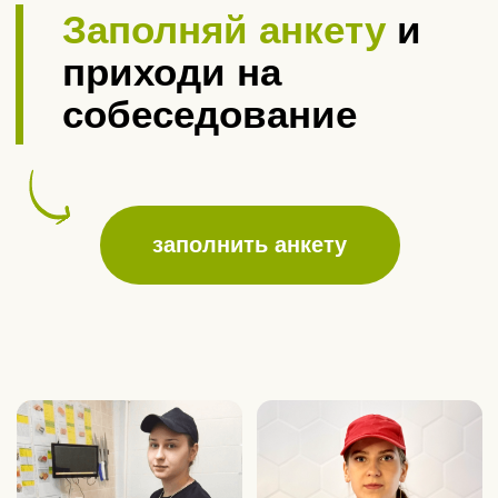
Контакты
8-906-504-30-07
8-962-139-48-04
8-906-699-06-11