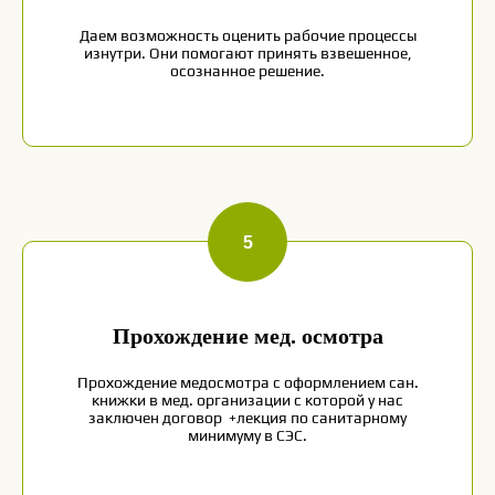
Даем возможность оценить рабочие процессы
изнутри. Они помогают принять взвешенное,
осознанное решение.
Ответственность
Осознанно принимаем решения,
стремимся качественно выполнять
обязанности и не боимся ошибиться
Честность
Мы склонны говорить правду и
Прохождение мед. осмотра
выполнять свои обещания
Прохождение медосмотра с оформлением сан.
книжки в мед. организации с которой у нас
заключен договор +лекция по санитарному
минимуму в СЭС.
Уважение