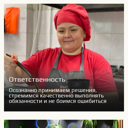
Ответы на частые
вопросы соискателей
Можно ли выбрать
часы работы?
Можно ли
устроиться без
трудового
договора?
Возраст имеет
значение?