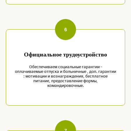
Принимаем каждого таким, какой он
есть. У каждого есть свои права,
свободы и возможности
Официальное трудоустройство
Обеспечиваем социальные гарантии -
оплачиваемые отпуска и больничные , доп. гарантии
Позитив
: мотивации и вознаграждения, бесплатное
питание, предоставление формы,
Мы верим в лучшее. А когда “лучшее”
командировочные.
далеко, делаем свою работу лучше,
чтобы “лучшее" стало ближе
Заполняй анкету
и
приходи на